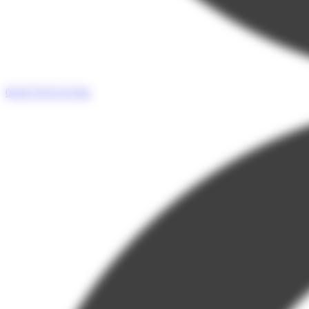
05 65 76 55 33
Tel.