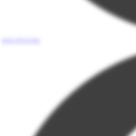
05 65 76 55 33
Tel.