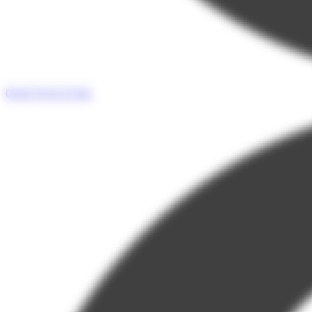
05 65 76 55 33
Tel.