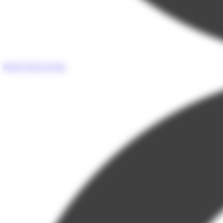
05 65 76 55 33
Tel.